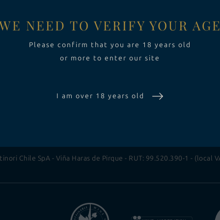
NTAS
EVENTOS PRIVADOS
WE NEED TO VERIFY YOUR AG
L
TIENDA DE VINOS
Please confirm that you are 18 years old
or more to enter our site
ONET
I am over 18 years old
CLARA
VINOS
EXPERIENCIA
SUSTENTABILIDAD
DONNAY
tinori Chile SpA - Viña Haras de Pirque - RUT: 99.520.390-1 - (local V